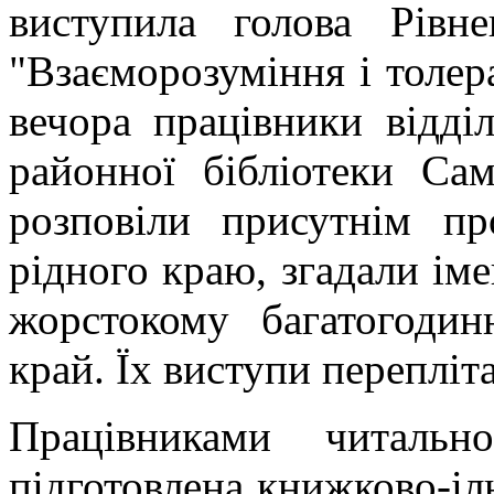
виступила голова Рів
"Взаєморозуміння і толера
вечора працівники відді
районної бібліотеки Са
розповіли присутнім п
рідного краю, згадали іме
жорстокому багатогоди
край. Їх виступи перепліт
Працівниками читаль
підготовлена книжково-іл