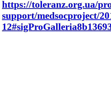
https://toleranz.org.ua/pro
support/medsocproject/20
12#sigProGalleria8b1369