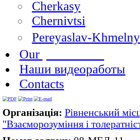
Cherkasy
Chernivtsi
Pereyaslav-Khmelny
publications
Our
Наши видеоработы
Contacts
Організація:
Рівненський мі
"Взаєморозуміння і толератніс