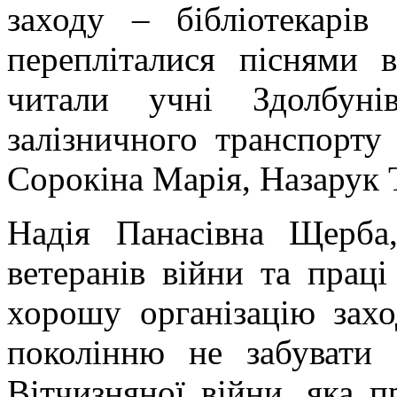
заходу – бібліотекарі
перепліталися піснями 
читали учні Здолбуні
залізничного транспорту
Сорокіна Марія, Назарук 
Надія Панасівна Щерба,
ветеранів війни та праці
хорошу організацію зах
поколінню не забувати 
Вітчизняної війни, яка 