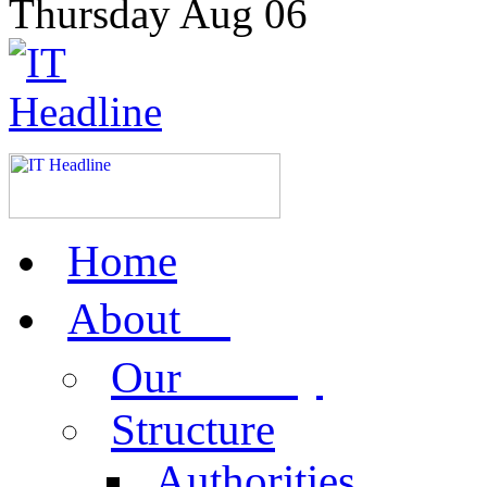
Thursday
Aug
06
Home
us
About
activity
Our
Structure
Authorities