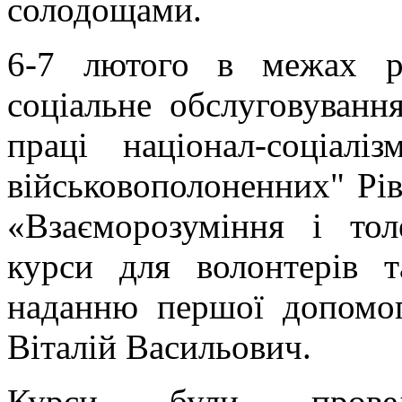
солодощами.
6-7 лютого в межах ре
соціальне обслуговуванн
праці націонал-соціал
військовополоненних" Р
«Взаєморозуміння і тол
курси для волонтерів т
наданню першої допомог
Віталій Васильович.
Курси були провед