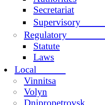
Secretariat
Comm
Supervisory
documen
Regulatory
Statute
Laws
centers
Local
Vinnitsa
Volyn
Dnipropetrovsk