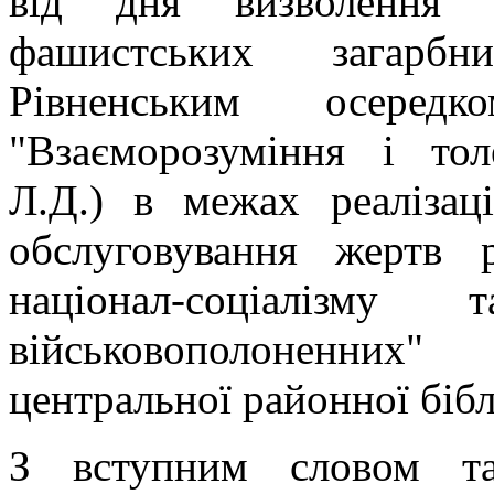
від дня визволення 
фашистських загарбни
Рівненським осеред
"Взаєморозуміння і тол
Л.Д.) в межах реалізаці
обслуговування жертв 
націонал-соціалізму
військовополоненних
центральної районної бібл
З вступним словом та