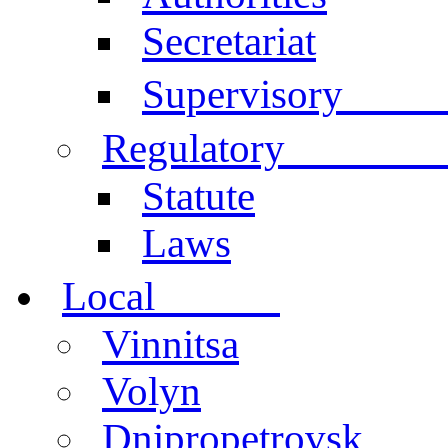
Secretariat
Comm
Supervisory
documen
Regulatory
Statute
Laws
centers
Local
Vinnitsa
Volyn
Dnipropetrovsk