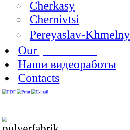
Cherkasy
Chernivtsi
Pereyaslav-Khmelny
publications
Our
Наши видеоработы
Contacts