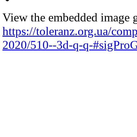
View the embedded image ga
https://toleranz.org.ua/comp
2020/510--3d-q-q-#sigProG