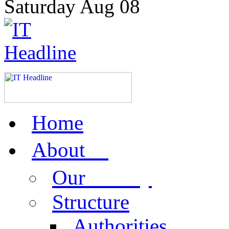
Saturday
Aug
08
Home
us
About
activity
Our
Structure
Authorities