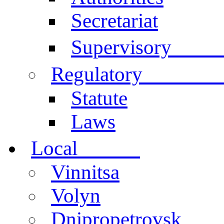
Secretariat
Comm
Supervisory
documen
Regulatory
Statute
Laws
centers
Local
Vinnitsa
Volyn
Dnipropetrovsk