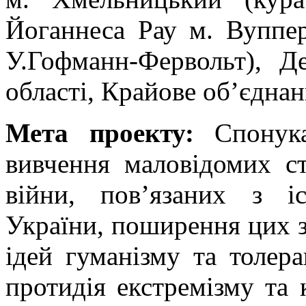
Йоганнеса Рау м. Вуппер
У.Гофманн-Фервольт), Д
області, Крайове об’єдна
Мета проекту:
Спонука
вивчення маловідомих сто
війни, пов’язаних з іс
України, поширення цих з
ідей гуманізму та толера
протидія екстремізму та 