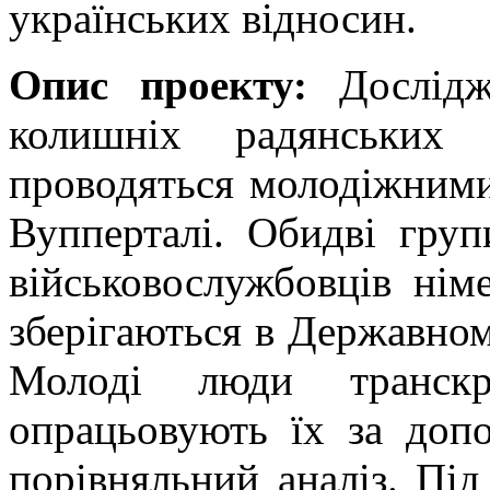
українських відносин.
Опис проекту:
Дослідж
колишніх радянських 
проводяться молодіжним
Вупперталі. Обидві гру
військовослужбовців німе
зберігаються в Державном
Молоді люди транскри
опрацьовують їх за доп
порівняльний аналіз. Під