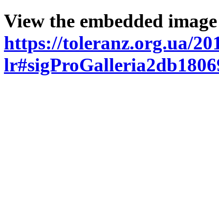
View the embedded image g
https://toleranz.org.ua/2
lr#sigProGalleria2db180