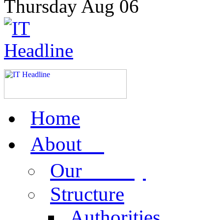
Thursday
Aug
06
Home
us
About
activity
Our
Structure
Authorities