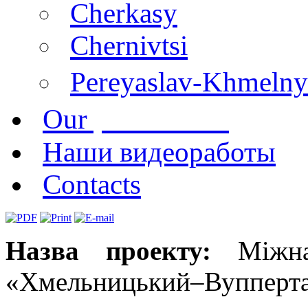
Cherkasy
Chernivtsi
Pereyaslav-Khmelny
publications
Our
Наши видеоработы
Contacts
Назва проекту:
Міжнар
«Хмельницький–Вупперт