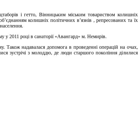
нцтаборів і гетто, Вінницьким міським товариством колишніх
об’єднанням колишніх політичних в’язнів , репресованих та їх
населення.
 у 2011 році в санаторії «Авангард» м. Немирів.
у. Також надавалася допомога в проведенні операцій на очах,
лися зустрічі з молоддю, де люди старшого покоління ділилися