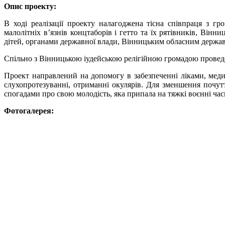
Опис проекту:
В ході реалізації проекту налагоджена тісна співпраця з г
малолітніх в’язнів концтаборів і гетто та їх рятівників, Ві
дітей, органами державної влади, Вінницьким обласним держав
Спільно з Вінницькою іудейською релігійною громадою проведе
Проект направлений на допомогу в забезпеченні ліками, меди
слухопротезуванні, отриманні окулярів. Для зменшення почутт
спогадами про свою молодість, яка припала на тяжкі воєнні час
Фотогалерея: