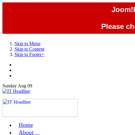
Joom!F
Please che
Skip to Menu
Skip to Content
Skip to Footer>
Sunday
Aug
09
Home
us
About