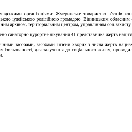
ромадськими організаціями: Жмеринське товариство в’язнів ко
нницькою іудейською релігійною громадою, Вінницьким обласним 
ним архівом, територіальним центром, управлінням соц.захисту 
но санаторно-курортне лікування 41 представника жертв нацизму
чними засобами, засобами гігієни хворих з числа жертв нацизм
я ізольованості, для залучення до соціального життя, проводи
и.