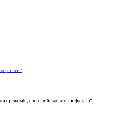
олератність"
их режимів, воєн і військових конфліктів"