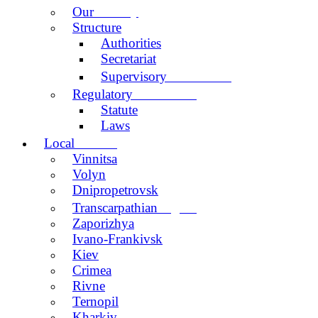
activity
Our
Structure
Authorities
Secretariat
Committee
Supervisory
documents
Regulatory
Statute
Laws
centers
Local
Vinnitsa
Volyn
Dnipropetrovsk
region
Transcarpathian
Zaporizhya
Ivano-Frankivsk
Kiev
Crimea
Rivne
Ternopil
Kharkiv