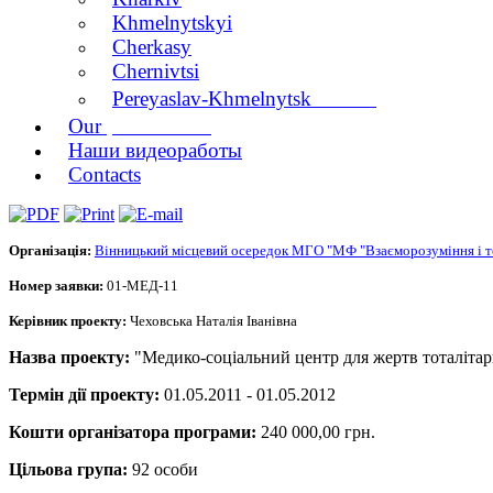
Khmelnytskyi
Cherkasy
Chernivtsi
branch
Pereyaslav-Khmelnytsk
publications
Our
Наши видеоработы
Contacts
Організація:
Вінницький місцевий осередок МГО "МФ "Взаєморозуміння і т
Номер заявки:
01-МЕД-11
Керівник проекту:
Чеховська Наталія Іванівна
Назва проекту:
"Медико-соціальний центр для жертв тоталітарн
Термін дії проекту:
01.05.2011 - 01.05.2012
Кошти організатора програми:
240 000,00 грн.
Цільова група:
92 особи