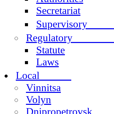
Secretariat
Comm
Supervisory
documen
Regulatory
Statute
Laws
centers
Local
Vinnitsa
Volyn
Dnipropetrovsk