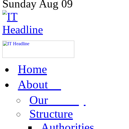
Sunday
Aug
09
Home
us
About
activity
Our
Structure
Authorities