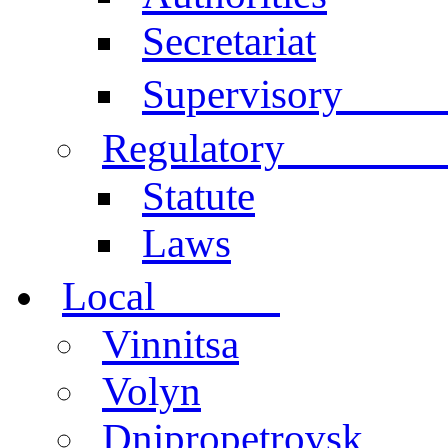
Secretariat
Comm
Supervisory
documen
Regulatory
Statute
Laws
centers
Local
Vinnitsa
Volyn
Dnipropetrovsk